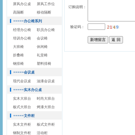
屏风办公桌
屏风工作位
订购说明：
高隔断
移动隔断
=====办公椅系列
验证码：
经理办公椅
职员办公椅
培训办公椅
会议椅
大班椅
休闲椅
折叠椅
礼堂椅
钢排椅
塑料排椅
=====会议桌
现代会议桌
油漆会议桌
=====实木办公桌
实木大班台
时尚大班台
板式大班台
烤漆大班台
=====文件柜
实木文件柜
板式文件柜
钢制文件柜
活动柜