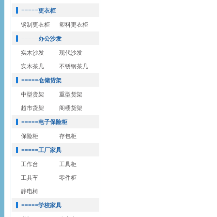
=====更衣柜
钢制更衣柜
塑料更衣柜
=====办公沙发
实木沙发
现代沙发
实木茶几
不锈钢茶几
=====仓储货架
中型货架
重型货架
超市货架
阁楼货架
=====电子保险柜
保险柜
存包柜
=====工厂家具
工作台
工具柜
工具车
零件柜
静电椅
=====学校家具