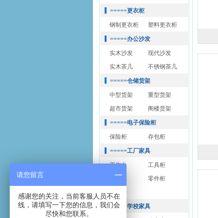
=====更衣柜
钢制更衣柜
塑料更衣柜
=====办公沙发
实木沙发
现代沙发
实木茶几
不锈钢茶几
=====仓储货架
中型货架
重型货架
超市货架
阁楼货架
=====电子保险柜
保险柜
存包柜
=====工厂家具
工作台
工具柜
请您留言
工具车
零件柜
静电椅
感谢您的关注，当前客服人员不在
线，请填写一下您的信息，我们会
=====学校家具
尽快和您联系。