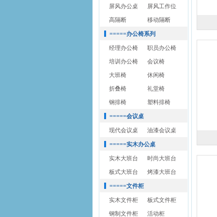
屏风办公桌
屏风工作位
高隔断
移动隔断
=====办公椅系列
经理办公椅
职员办公椅
培训办公椅
会议椅
大班椅
休闲椅
折叠椅
礼堂椅
钢排椅
塑料排椅
=====会议桌
现代会议桌
油漆会议桌
=====实木办公桌
实木大班台
时尚大班台
板式大班台
烤漆大班台
=====文件柜
实木文件柜
板式文件柜
钢制文件柜
活动柜