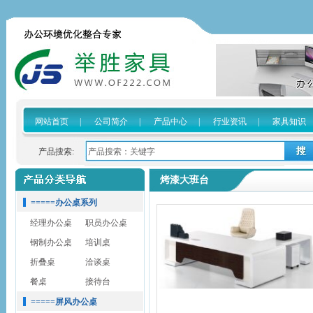
网站首页
|
公司简介
|
产品中心
|
行业资讯
|
家具知识
产品搜索:
烤漆大班台
=====办公桌系列
经理办公桌
职员办公桌
钢制办公桌
培训桌
折叠桌
洽谈桌
餐桌
接待台
=====屏风办公桌