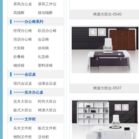
屏风办公桌
屏风工作位
高隔断
移动隔断
烤漆大班台-0540
=====办公椅系列
经理办公椅
职员办公椅
培训办公椅
会议椅
大班椅
休闲椅
折叠椅
礼堂椅
钢排椅
塑料排椅
=====会议桌
现代会议桌
油漆会议桌
烤漆大班台-0537
=====实木办公桌
实木大班台
时尚大班台
板式大班台
烤漆大班台
=====文件柜
实木文件柜
板式文件柜
钢制文件柜
活动柜