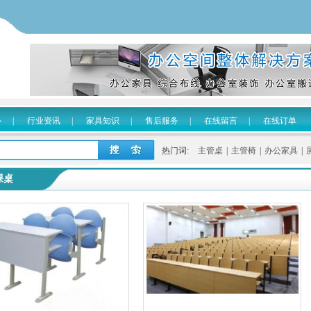
心
|
行业资讯
|
家具知识
|
售后服务
|
在线留言
|
在线订单
热门词:
主管桌
|
主管椅
|
办公家具
|
课桌