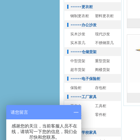
=====更衣柜
钢制更衣柜
塑料更衣柜
=====办公沙发
实木沙发
现代沙发
实木茶几
不锈钢茶几
=====仓储货架
中型货架
重型货架
超市货架
阁楼货架
=====电子保险柜
保险柜
存包柜
=====工厂家具
工作台
工具柜
请您留言
工具车
零件柜
静电椅
感谢您的关注，当前客服人员不在
线，请填写一下您的信息，我们会
=====学校家具
尽快和您联系。