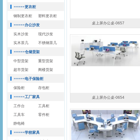
=====更衣柜
钢制更衣柜
塑料更衣柜
桌上屏办公桌-0657
=====办公沙发
实木沙发
现代沙发
实木茶几
不锈钢茶几
=====仓储货架
中型货架
重型货架
超市货架
阁楼货架
=====电子保险柜
保险柜
存包柜
=====工厂家具
桌上屏办公桌-0654
工作台
工具柜
工具车
零件柜
静电椅
=====学校家具