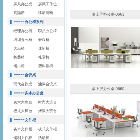
屏风办公桌
屏风工作位
高隔断
移动隔断
桌上屏办公桌-0663
=====办公椅系列
经理办公椅
职员办公椅
培训办公椅
会议椅
大班椅
休闲椅
折叠椅
礼堂椅
钢排椅
塑料排椅
=====会议桌
现代会议桌
油漆会议桌
桌上屏办公桌-0660
=====实木办公桌
实木大班台
时尚大班台
板式大班台
烤漆大班台
=====文件柜
实木文件柜
板式文件柜
钢制文件柜
活动柜