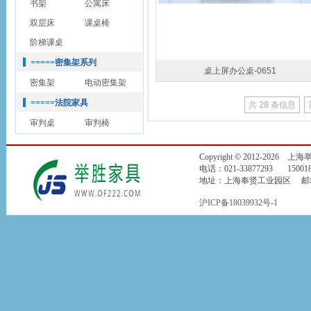
书架
公寓床
双层床
课桌椅
阶梯课桌
=====密集架系列
桌上屏办公桌-0651
密集架
电动密集架
=====法院家具
共
28
条信息
审判桌
审判椅
Copyright © 2012-2026
电话：021-33877293 150018
地址：上海奉贤工业园区 邮箱：jin
沪ICP备18039932号-1