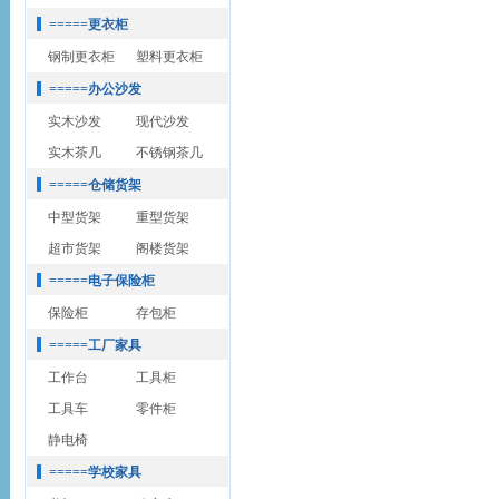
=====更衣柜
钢制更衣柜
塑料更衣柜
=====办公沙发
实木沙发
现代沙发
实木茶几
不锈钢茶几
=====仓储货架
中型货架
重型货架
超市货架
阁楼货架
=====电子保险柜
保险柜
存包柜
=====工厂家具
工作台
工具柜
工具车
零件柜
静电椅
=====学校家具