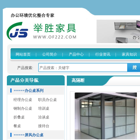
网站首页
|
公司简介
|
产品中心
|
行业资讯
|
家具知识
产品搜索:
高隔断
=====办公桌系列
经理办公桌
职员办公桌
钢制办公桌
培训桌
折叠桌
洽谈桌
餐桌
接待台
=====屏风办公桌