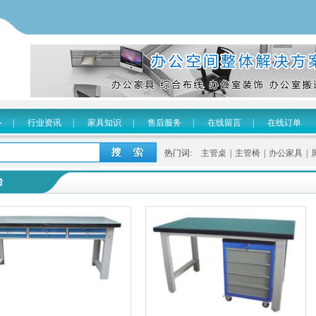
心
|
行业资讯
|
家具知识
|
售后服务
|
在线留言
|
在线订单
热门词:
主管桌
|
主管椅
|
办公家具
|
台