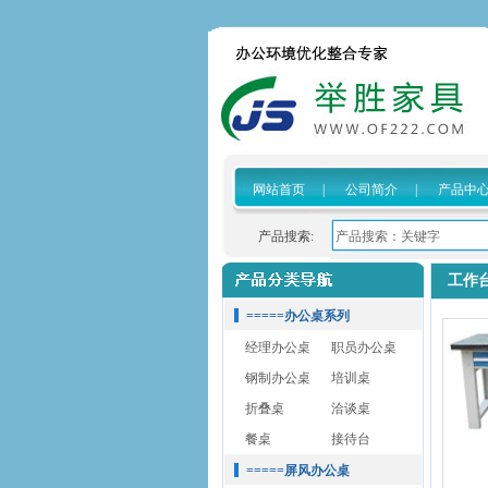
网站首页
|
公司简介
|
产品中
产品搜索:
工作
=====办公桌系列
经理办公桌
职员办公桌
钢制办公桌
培训桌
折叠桌
洽谈桌
餐桌
接待台
=====屏风办公桌