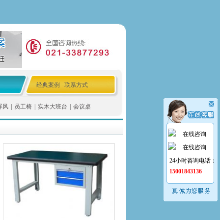
经典案例
联系方式
屏风
|
员工椅
|
实木大班台
|
会议桌
在线咨询
在线咨询
24小时咨询电话：
15001843136