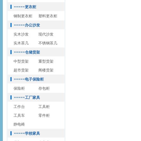
=====更衣柜
钢制更衣柜
塑料更衣柜
=====办公沙发
实木沙发
现代沙发
实木茶几
不锈钢茶几
=====仓储货架
中型货架
重型货架
超市货架
阁楼货架
=====电子保险柜
保险柜
存包柜
=====工厂家具
工作台
工具柜
工具车
零件柜
静电椅
=====学校家具