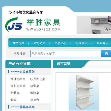
网站首页
|
公司简介
|
产品中心
|
行业资讯
|
家具知识
产品搜索:
超市货架
=====办公桌系列
经理办公桌
职员办公桌
钢制办公桌
培训桌
折叠桌
洽谈桌
餐桌
接待台
=====屏风办公桌