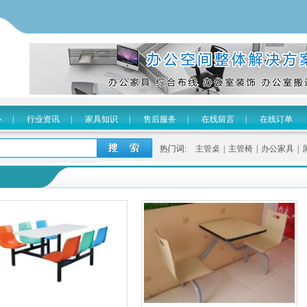
心
|
行业资讯
|
家具知识
|
售后服务
|
在线留言
|
在线订单
热门词:
主管桌
|
主管椅
|
办公家具
|