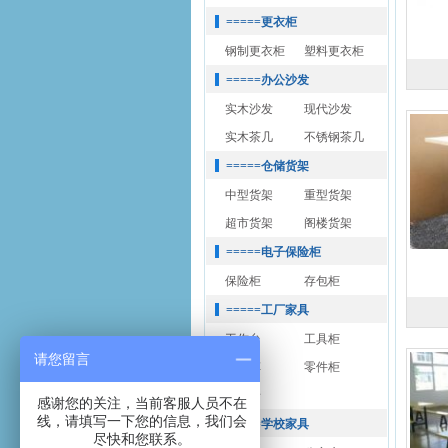
=====更衣柜
钢制更衣柜
塑料更衣柜
=====办公沙发
实木沙发
现代沙发
实木茶几
不锈钢茶几
=====仓储货架
中型货架
重型货架
超市货架
阁楼货架
=====电子保险柜
保险柜
存包柜
=====工厂家具
工作台
工具柜
请您留言
工具车
零件柜
静电椅
感谢您的关注，当前客服人员不在
线，请填写一下您的信息，我们会
=====学校家具
尽快和您联系。