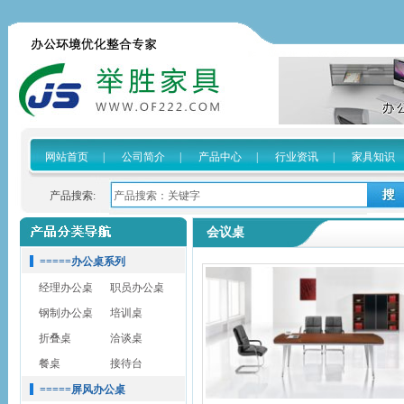
网站首页
|
公司简介
|
产品中心
|
行业资讯
|
家具知识
产品搜索:
会议桌
=====办公桌系列
经理办公桌
职员办公桌
钢制办公桌
培训桌
折叠桌
洽谈桌
餐桌
接待台
=====屏风办公桌