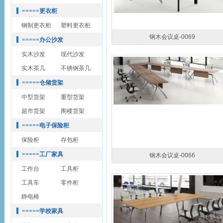
=====更衣柜
钢制更衣柜
塑料更衣柜
钢木会议桌-0069
=====办公沙发
实木沙发
现代沙发
实木茶几
不锈钢茶几
=====仓储货架
中型货架
重型货架
超市货架
阁楼货架
=====电子保险柜
保险柜
存包柜
=====工厂家具
钢木会议桌-0066
工作台
工具柜
工具车
零件柜
静电椅
=====学校家具