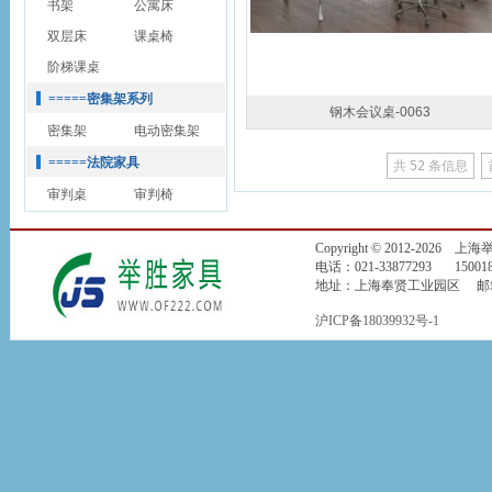
书架
公寓床
双层床
课桌椅
阶梯课桌
=====密集架系列
钢木会议桌-0063
密集架
电动密集架
=====法院家具
共
52
条信息
审判桌
审判椅
Copyright © 2012-2026
电话：021-33877293 150018
地址：上海奉贤工业园区 邮箱：jin
沪ICP备18039932号-1