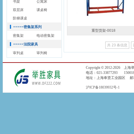
书架
公寓床
双层床
课桌椅
阶梯课桌
=====密集架系列
重型货架-0018
密集架
电动密集架
=====法院家具
共
23
条信息
审判桌
审判椅
Copyright © 2012-2026
电话：021-33877293 150018
地址：上海奉贤工业园区 邮箱：jin
沪ICP备18039932号-1