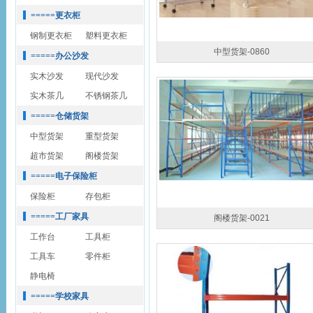
=====更衣柜
钢制更衣柜
塑料更衣柜
中型货架-0860
=====办公沙发
实木沙发
现代沙发
实木茶几
不锈钢茶几
=====仓储货架
中型货架
重型货架
超市货架
阁楼货架
=====电子保险柜
保险柜
存包柜
=====工厂家具
阁楼货架-0021
工作台
工具柜
工具车
零件柜
静电椅
=====学校家具