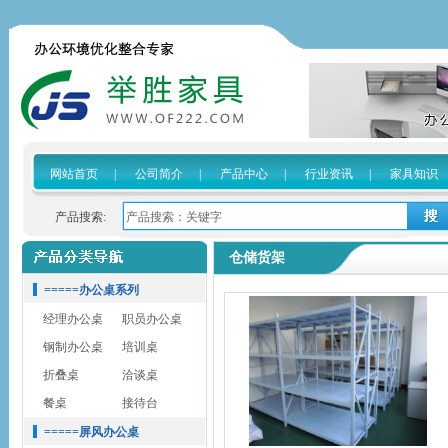
网站首页
|
公司简介
|
产品中心
|
行业资讯
|
家具知识
产品搜索:
仓储货架
=====办公桌系列
经理办公桌
职员办公桌
钢制办公桌
培训桌
折叠桌
洽谈桌
餐桌
接待台
=====屏风办公桌