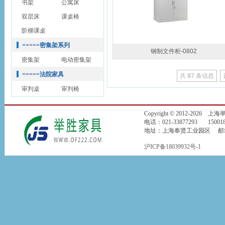
书架
公寓床
双层床
课桌椅
阶梯课桌
=====密集架系列
钢制文件柜-0802
密集架
电动密集架
=====法院家具
共
87
条信息
审判桌
审判椅
Copyright © 2012-2026
电话：021-33877293 150018
地址：上海奉贤工业园区 邮箱：jin
沪ICP备18039932号-1