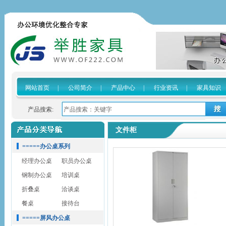
网站首页
|
公司简介
|
产品中心
|
行业资讯
|
家具知识
产品搜索:
文件柜
=====办公桌系列
经理办公桌
职员办公桌
钢制办公桌
培训桌
折叠桌
洽谈桌
餐桌
接待台
=====屏风办公桌